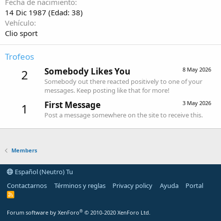
Fecha de nacimiento
14 Dic 1987 (Edad: 38)
Vehículo
Clio sport
Trofeos
Somebody Likes You
8 May 2026
2
Somebody out there reacted positively to one of your
messages. Keep posting like that for more!
First Message
3 May 2026
1
Post a message somewhere on the site to receive this.
Members
Español (Neutro) Tu
Contactarnos
Términos y reglas
Privacy policy
Ayuda
Portal
R
S
S
®
Forum software by XenForo
© 2010-2020 XenForo Ltd.