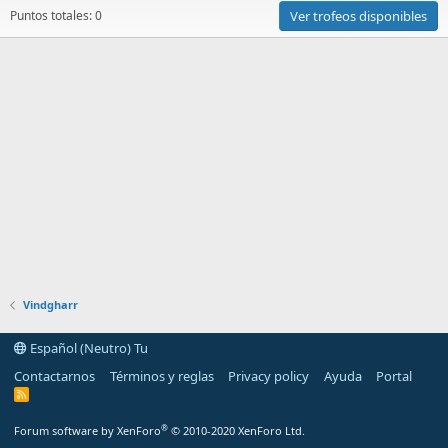
Puntos totales: 0
Ver trofeos disponibles
Vindgharr
Español (Neutro) Tu
Contactarnos
Términos y reglas
Privacy policy
Ayuda
Portal
R
S
S
®
Forum software by XenForo
© 2010-2020 XenForo Ltd.