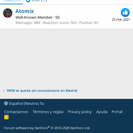
Atomix
Well-Known Member
·
50
25 Feb 2021
Mensajes
889
Reaction score
563
Puntos
93
SWM se queda sin concesionario en Madrid
Español (Neutro) Tu
Contactarnos
Términos y reglas
Privacy policy
Ayuda
Portal
R
S
S
®
Forum software by XenForo
© 2010-2020 XenForo Ltd.