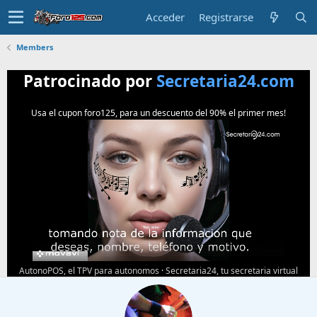
Acceder
Registrarse
Members
Patrocinado por
Secretaria24.com
Usa el cupon foro125, para un descuento del 90% el primer mes!
AutonoPOS, el TPV para autonomos
·
Secretaria24, tu secretaria virtual