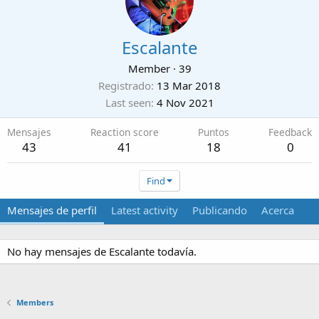
Escalante
Member
·
39
Registrado
13 Mar 2018
Last seen
4 Nov 2021
Mensajes
Reaction score
Puntos
Feedback
43
41
18
0
Find
Mensajes de perfil
Latest activity
Publicando
Acerca
No hay mensajes de Escalante todavía.
Members