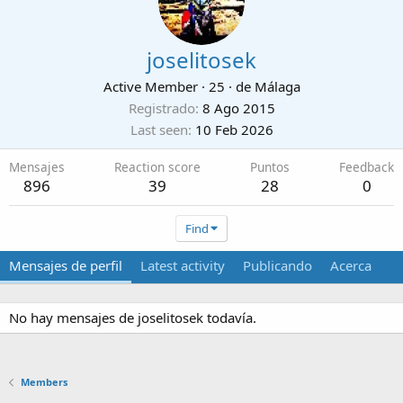
joselitosek
Active Member
·
25
·
de
Málaga
Registrado
8 Ago 2015
Last seen
10 Feb 2026
Mensajes
Reaction score
Puntos
Feedback
896
39
28
0
Find
Mensajes de perfil
Latest activity
Publicando
Acerca
No hay mensajes de joselitosek todavía.
Members