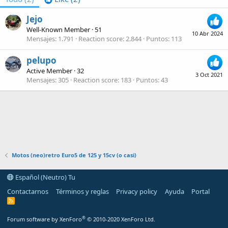
Jejo
Well-Known Member
·
51
10 Abr 2024
Mensajes
1.791
Reaction score
2.844
Puntos
113
pelupo
Active Member
·
32
3 Oct 2021
Mensajes
305
Reaction score
183
Puntos
43
Motos (neo)retro Euro5 de 125 y 15cv (o casi)
Español (Neutro) Tu
Contactarnos
Términos y reglas
Privacy policy
Ayuda
Portal
R
S
S
®
Forum software by XenForo
© 2010-2020 XenForo Ltd.