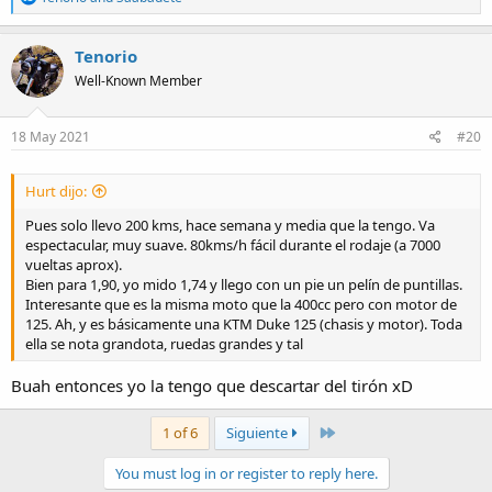
e
a
c
Tenorio
t
Well-Known Member
i
o
n
s
18 May 2021
#20
:
Hurt dijo:
Pues solo llevo 200 kms, hace semana y media que la tengo. Va
espectacular, muy suave. 80kms/h fácil durante el rodaje (a 7000
vueltas aprox).
Bien para 1,90, yo mido 1,74 y llego con un pie un pelín de puntillas.
Interesante que es la misma moto que la 400cc pero con motor de
125. Ah, y es básicamente una KTM Duke 125 (chasis y motor). Toda
ella se nota grandota, ruedas grandes y tal
Buah entonces yo la tengo que descartar del tirón xD
Last
1 of 6
Siguiente
You must log in or register to reply here.