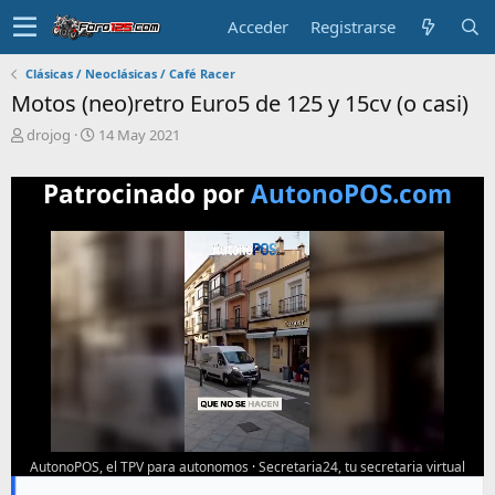
Acceder
Registrarse
Clásicas / Neoclásicas / Café Racer
Motos (neo)retro Euro5 de 125 y 15cv (o casi)
T
F
drojog
14 May 2021
e
e
m
c
Patrocinado por
AutonoPOS.com
a
h
i
a
n
d
i
e
c
i
i
n
a
i
d
c
o
i
o
AutonoPOS, el TPV para autonomos
·
Secretaria24, tu secretaria virtual