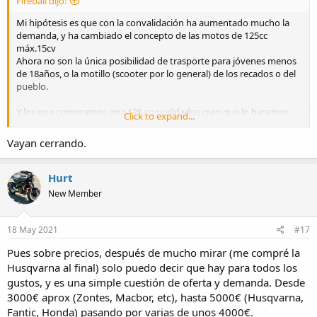
Fireball dijo:
Mi hipótesis es que con la convalidación ha aumentado mucho la
demanda, y ha cambiado el concepto de las motos de 125cc
máx.15cv
Ahora no son la única posibilidad de trasporte para jóvenes menos
de 18años, o la motillo (scooter por lo general) de los recados o del
pueblo.
Y los que compramos una 125 convalidados creo que lo hacemos
Click to expand...
como capricho (entendido como segundo vehículo), y ya
trabajamos. Además exigimos una calidad, una estética, una
Vayan cerrando.
mejoría técnica, etcétera.
Entonces, más demanda de gente pudiente, usar de base modelos
Hurt
superiores, mejorar componentes y nuevas homologaciones nos
New Member
llevan a un incremento del precio.
No tengo ni idea ¿a cómo se vendían las 125 hace 10-15-20-30 años?
18 May 2021
#17
¿Cómo de compleja era su mecánica? ¿cómo de estudiada estaba su
Pues sobre precios, después de mucho mirar (me compré la
aerodinámica? ¿cuál era su demanda?
Husqvarna al final) solo puedo decir que hay para todos los
gustos, y es una simple cuestión de oferta y demanda. Desde
3000€ aprox (Zontes, Macbor, etc), hasta 5000€ (Husqvarna,
Fantic, Honda) pasando por varias de unos 4000€.