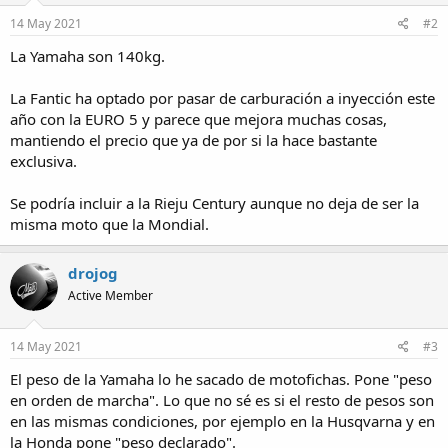
n
s
14 May 2021
#2
:
La Yamaha son 140kg.
La Fantic ha optado por pasar de carburación a inyección este
año con la EURO 5 y parece que mejora muchas cosas,
mantiendo el precio que ya de por si la hace bastante
exclusiva.
Se podría incluir a la Rieju Century aunque no deja de ser la
misma moto que la Mondial.
drojog
Active Member
14 May 2021
#3
El peso de la Yamaha lo he sacado de motofichas. Pone "peso
en orden de marcha". Lo que no sé es si el resto de pesos son
en las mismas condiciones, por ejemplo en la Husqvarna y en
la Honda pone "peso declarado".