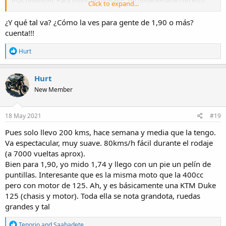
más premium. Para todos los bolsillos, no obsesionarse con esto.
Click to expand...
Importante que a moto más cara, más caros los repuestos y
mantenimiento, pero probablemente menos valor pierde a la hora
¿Y qué tal va? ¿Cómo la ves para gente de 1,90 o más?
luego vender de segunda mano
cuenta!!!
R
Hurt
e
a
c
Hurt
t
New Member
i
o
n
s
18 May 2021
#19
:
Pues solo llevo 200 kms, hace semana y media que la tengo.
Va espectacular, muy suave. 80kms/h fácil durante el rodaje
(a 7000 vueltas aprox).
Bien para 1,90, yo mido 1,74 y llego con un pie un pelín de
puntillas. Interesante que es la misma moto que la 400cc
pero con motor de 125. Ah, y es básicamente una KTM Duke
125 (chasis y motor). Toda ella se nota grandota, ruedas
grandes y tal
R
Tenorio
and
Saabadete