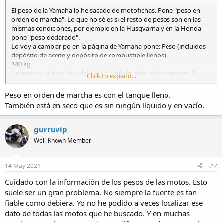
El peso de la Yamaha lo he sacado de motofichas. Pone "peso en
orden de marcha". Lo que no sé es si el resto de pesos son en las
mismas condiciones, por ejemplo en la Husqvarna y en la Honda
pone "peso declarado".
Lo voy a cambiar pq en la página de Yamaha pone: Peso (incluidos
depósito de aceite y depósito de combustible llenos)
140 kg
La century aún no ha salido la E5. Saldrán más motos seguro, la
Click to expand...
Rieju o las Mash y Brixton con 15cv también.
Peso en orden de marcha es con el tanque lleno.
También está en seco que es sin ningún líquido y en vacío.
gurruvip
Well-Known Member
14 May 2021
#7
Cuidado con la información de los pesos de las motos. Esto
suele ser un gran problema. No siempre la fuente es tan
fiable como debiera. Yo no he podido a veces localizar ese
dato de todas las motos que he buscado. Y en muchas