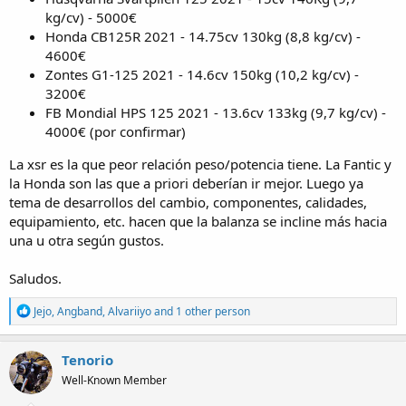
kg/cv) - 5000€
Honda CB125R 2021 - 14.75cv 130kg (8,8 kg/cv) -
4600€
Zontes G1-125 2021 - 14.6cv 150kg (10,2 kg/cv) -
3200€
FB Mondial HPS 125 2021 - 13.6cv 133kg (9,7 kg/cv) -
4000€ (por confirmar)
La xsr es la que peor relación peso/potencia tiene. La Fantic y
la Honda son las que a priori deberían ir mejor. Luego ya
tema de desarrollos del cambio, componentes, calidades,
equipamiento, etc. hacen que la balanza se incline más hacia
una u otra según gustos.
Saludos.
R
Jejo
,
Angband
,
Alvariiyo
and 1 other person
e
a
c
Tenorio
t
Well-Known Member
i
o