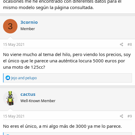
ocasiones me he encontrado con diferentes datos para el
mismo modelo según la página consultada.
3cornio
3
Member
15 May 2021
#8
No viene mucho al tema del hilo, pero viendo los precios, soy
el único que le parece una auténtica locura 5000 euros por
una moto de 125cc?
R
Jejo
and
pelupo
e
a
c
cactus
t
Well-Known Member
i
o
n
s
15 May 2021
#9
:
No eres el único, a mi algo más de 3000 ya me lo parece.