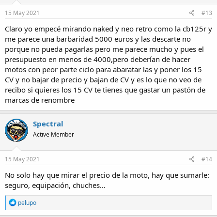
n
s
15 May 2021
#13
:
Claro yo empecé mirando naked y neo retro como la cb125r y
me parece una barbaridad 5000 euros y las descarte no
porque no pueda pagarlas pero me parece mucho y pues el
presupuesto en menos de 4000,pero deberían de hacer
motos con peor parte ciclo para abaratar las y poner los 15
CV y no bajar de precio y bajan de CV y es lo que no veo de
recibo si quieres los 15 CV te tienes que gastar un pastón de
marcas de renombre
Spectral
Active Member
15 May 2021
#14
No solo hay que mirar el precio de la moto, hay que sumarle:
seguro, equipación, chuches...
R
pelupo
e