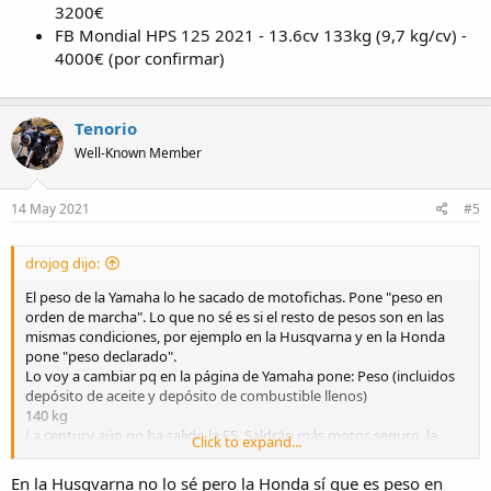
3200€
FB Mondial HPS 125 2021 - 13.6cv 133kg (9,7 kg/cv) -
4000€ (por confirmar)
Tenorio
Well-Known Member
14 May 2021
#5
drojog dijo:
El peso de la Yamaha lo he sacado de motofichas. Pone "peso en
orden de marcha". Lo que no sé es si el resto de pesos son en las
mismas condiciones, por ejemplo en la Husqvarna y en la Honda
pone "peso declarado".
Lo voy a cambiar pq en la página de Yamaha pone: Peso (incluidos
depósito de aceite y depósito de combustible llenos)
140 kg
La century aún no ha salido la E5. Saldrán más motos seguro, la
Click to expand...
Rieju o las Mash y Brixton con 15cv también.
En la Husqvarna no lo sé pero la Honda sí que es peso en