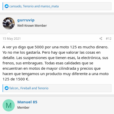
R
cansado
,
Tenorio
and
manso_mata
e
a
c
gurruvip
t
Well-Known Member
i
o
n
s
15 May 2021
#12
:
A ver yo digo que 5000 por una moto 125 es mucho dinero.
Yo no me los gastaría. Pero hay que valorar las cosas en
detalle. Las suspensiones que tienen esas, la electrónica, sus
frenos, sus embragues. Todas esas calidades que se
encuentran en motos de mayor cilindrada y precios que
hacen que tengamos un producto muy diferente a una moto
125 de 1500 €.
R
falcon.
,
Fireball
and
Tenorio
e
a
c
Manuel 85
M
t
Member
i
o