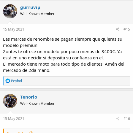
a
c
gurruvip
t
Well-Known Member
i
o
n
s
15 May 2021
#15
:
Las marcas de renombre se pagan siempre que quieras su
modelo premiun.
Zontes te ofrece un modelo por poco menos de 3400€. Ya
está en uno decidir si deposita su confianza en el.
El mercado tiene moto para todo tipo de clientes. Amén del
mercado de 2da mano.
R
Peybol
e
a
c
Tenorio
t
Well-Known Member
i
o
n
s
15 May 2021
#16
: