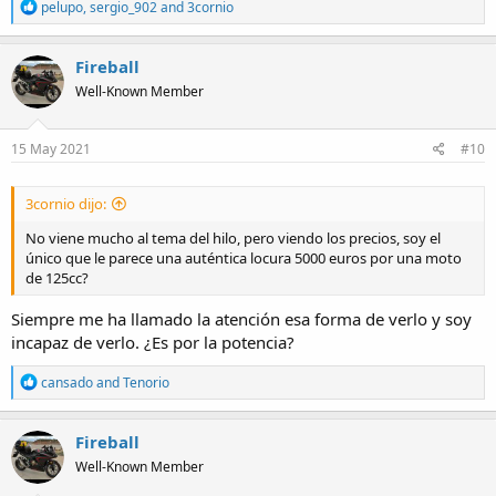
R
pelupo
,
sergio_902
and
3cornio
e
a
c
Fireball
t
Well-Known Member
i
o
n
s
15 May 2021
#10
:
3cornio dijo:
No viene mucho al tema del hilo, pero viendo los precios, soy el
único que le parece una auténtica locura 5000 euros por una moto
de 125cc?
Siempre me ha llamado la atención esa forma de verlo y soy
incapaz de verlo. ¿Es por la potencia?
R
cansado
and
Tenorio
e
a
c
Fireball
t
Well-Known Member
i
o