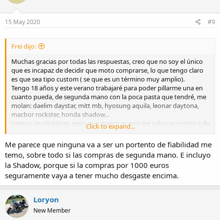
15 May 2020
#9
Frei dijo:
Muchas gracias por todas las respuestas, creo que no soy el único
que es incapaz de decidir que moto comprarse, lo que tengo claro
es que sea tipo custom ( se que es un término muy amplio).
Tengo 18 años y este verano trabajaré para poder pillarme una en
cuanto pueda, de segunda mano con la poca pasta que tendré, me
molan: daelim daystar, mitt mb, hyosung aquila, leonar daytona,
macbor rockster, honda shadow...
Vamos, muchísimas, pero que quiero es que me salga económica de
LEONART VESSEL 125 - 2.900€
Click to expand...
segunda mano (precio de entre 1000 y 2000€) y que sea muy fiable.
Gracias a todos.
Me parece que ninguna va a ser un portento de fiabilidad me
temo, sobre todo si las compras de segunda mano. E incluyo
la Shadow, porque si la compras por 1000 euros
seguramente vaya a tener mucho desgaste encima.
Loryon
New Member