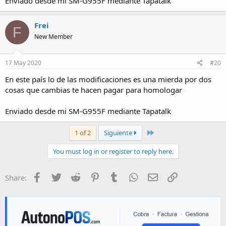
Enviado desde mi SM-G955F mediante Tapatalk
Frei
F
New Member
17 May 2020
#20
En este país lo de las modificaciones es una mierda por dos
cosas que cambias te hacen pagar para homologar
Enviado desde mi SM-G955F mediante Tapatalk
Last
1 of 2
Siguiente
You must log in or register to reply here.
Facebook
Twitter
Reddit
Pinterest
Tumblr
WhatsApp
E-mail
Enlace
Share: