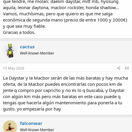
que tendré, me molan: daelim daystar, mitt mb, hyosung
aquila, leonar daytona, macbor rockster, honda shadow...
Vamos, muchísimas, pero que quiero es que me salga
económica de segunda mano (precio de entre 1000 y 2000€)
y que sea muy fiable.
Gracias a todos.
cactus
Well-Known Member
15 May 2020
#8
La Daystar y la Macbor serán de las más baratas y hay mucha
oferta, de la Macbor puedes encontrarlas con pocos km de
Leonart Tracker 125 - 3.200€
jente q compro por capricho y no es lo q buscaba, y Daystar
con algún km más pero más baratas en este caso puede q
tengas que hacerla algún mantenimiento para ponerla a tu
gusto. yo empezaría por hay
falconwar
Well-Known Member