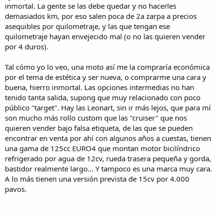
inmortal. La gente se las debe quedar y no hacerles
demasiados km, por eso salen poca de 2a zarpa a precios
asequibles por quilometraje, y las que tengan ese
quilometraje hayan envejecido mal (o no las quieren vender
por 4 duros).
Tal cómo yo lo veo, una moto así me la compraría económica
por el tema de estética y ser nueva, o comprarme una cara y
buena, hierro inmortal. Las opciones intermedias no han
tenido tanta salida, supong que muy relacionado con poco
público "target". Hay las Leonart, sin ir más lejos, que para mí
son mucho más rollo custom que las "cruiser" que nos
quieren vender bajo falsa etiqueta, de las que se pueden
encontrar en venta por ahí con algunos años a cuestas, tienen
una gama de 125cc EURO4 que montan motor bicilíndrico
refrigerado por agua de 12cv, rueda trasera pequeña y gorda,
bastidor realmente largo... Y tampoco es una marca muy cara.
A lo más tienen una versión prevista de 15cv por 4.000
pavos.