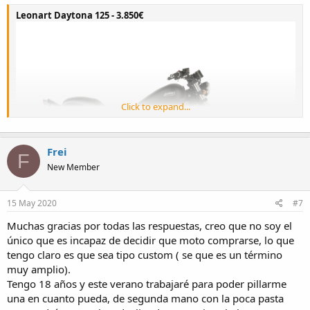
Leonart Daytona 125 - 3.850€
Click to expand...
Frei
F
New Member
15 May 2020
#7
Muchas gracias por todas las respuestas, creo que no soy el
único que es incapaz de decidir que moto comprarse, lo que
tengo claro es que sea tipo custom ( se que es un término
Leonart Heritage 125 - 2.865€
muy amplio).
Tengo 18 años y este verano trabajaré para poder pillarme
una en cuanto pueda, de segunda mano con la poca pasta