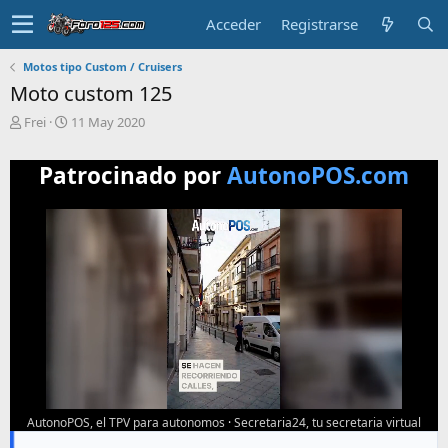
Acceder
Registrarse
Motos tipo Custom / Cruisers
Moto custom 125
T
F
Frei
11 May 2020
e
e
m
c
Patrocinado por
AutonoPOS.com
a
h
i
a
n
d
i
e
c
i
i
n
a
i
d
c
o
i
o
AutonoPOS, el TPV para autonomos
·
Secretaria24, tu secretaria virtual