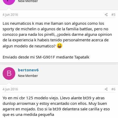
New Member
4 Jun 2016
#5
Los neumaticos k mas me llaman son algunos como los
sporty de michelin o algunos de la familia battlax, pero no
conozco para nada los pirelli, ¿podeis darme alguna opinion
de la experiencia k habeis tenido personalmente acerca de
algun modelo de neumatico?
Enviado desde mi SM-G901F mediante Tapatalk
bertonev6
B
New Member
4 Jun 2016
#6
Yo en mi cbr 125 modelo viejo. Llevo alante bt39 y atras
dunlop arrowmax y estoy encantado con ellos. Muy buen
agarre en mojado. Eso si la bt39 delantera sale carilla y eso
que es una medida pequeña