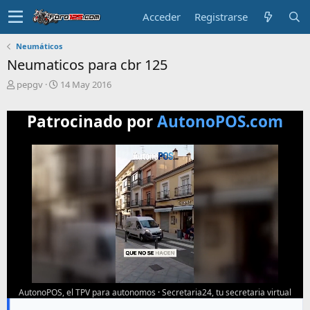
Acceder
Registrarse
Neumáticos
Neumaticos para cbr 125
T
F
pepgv
14 May 2016
e
e
m
c
Patrocinado por
AutonoPOS.com
a
h
i
a
n
d
i
e
c
i
i
n
a
i
d
c
o
i
o
AutonoPOS, el TPV para autonomos
·
Secretaria24, tu secretaria virtual