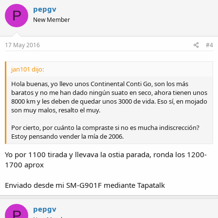
pepgv
P
New Member
17 May 2016
#4
jan101 dijo:
Hola buenas, yo llevo unos Continental Conti Go, son los más
baratos y no me han dado ningún suato en seco, ahora tienen unos
8000 km y les deben de quedar unos 3000 de vida. Eso sí, en mojado
son muy malos, resalto el muy.
Por cierto, por cuánto la compraste si no es mucha indiscrección?
Estoy pensando vender la mía de 2006.
Yo por 1100 tirada y llevava la ostia parada, ronda los 1200-
1700 aprox
Enviado desde mi SM-G901F mediante Tapatalk
pepgv
P