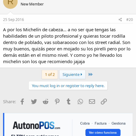
R
New Member
25 Sep 2016
#20
A por los Michelín de cabeza... a no ser que tengas las
habilidades de un piloto profesional y quieras tocar rodilla
dentro de poblado, vas sobaraoooo con los street radial. Son
muy buenos, quizás peor en mojado su los pirelli pero por lo
demás están en el mismo nivel. Y como yo he llevado los
michelin son los que recomiendo jajaja
Last
1 of 2
Siguiente
You must log in or register to reply here.
Facebook
Twitter
Reddit
Pinterest
Tumblr
WhatsApp
E-mail
Enlace
Share: