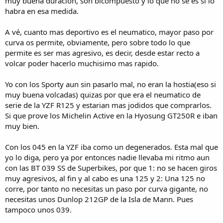
muy buena duracion, son bicompuesto y lo que no se es si lo
habra en esa medida.
A vé, cuanto mas deportivo es el neumatico, mayor paso por
curva os permite, obviamente, pero sobre todo lo que
permite es ser mas agresivo, es decir, desde estar recto a
volcar poder hacerlo muchisimo mas rapido.
Yo con los Sporty aun sin pasarlo mal, no eran la hostia(eso si
muy buena volcadas) quizas por que era el neumatico de
serie de la YZF R125 y estarian mas jodidos que comprarlos.
Si que prove los Michelin Active en la Hyosung GT250R e iban
muy bien.
Con los 045 en la YZF iba como un degenerados. Esta mal que
yo lo diga, pero ya por entonces nadie llevaba mi ritmo aun
con las BT 039 SS de Superbikes, por que 1: no se hacen giros
muy agresivos, al fin y al cabo es una 125 y 2: Una 125 no
corre, por tanto no necesitas un paso por curva gigante, no
necesitas unos Dunlop 212GP de la Isla de Mann. Pues
tampoco unos 039.