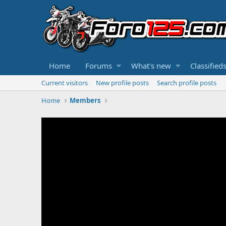
Home
Forums
What's new
Classified
Current visitors
New profile posts
Search profile posts
Home
Members