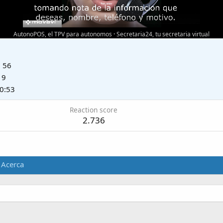
AutonoPOS, el TPV para autonomos
·
Secretaria24, tu secretaria virtual
·
56
19
10:53
Reaction score
2.736
Acerca