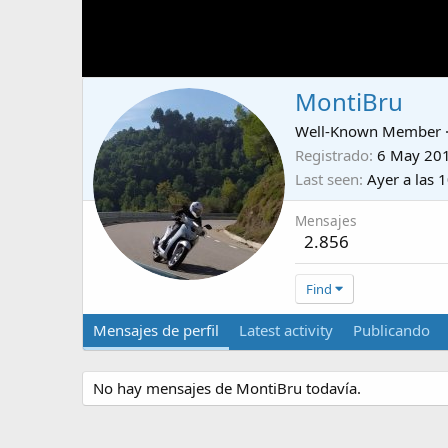
MontiBru
Well-Known Member
Registrado
6 May 20
Last seen
Ayer a las 
Mensajes
2.856
Find
Mensajes de perfil
Latest activity
Publicando
No hay mensajes de MontiBru todavía.