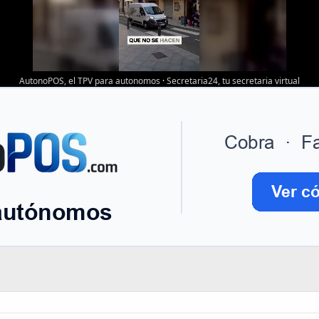
AutonoPOS, el TPV para autonomos
·
Secretaria24, tu secretaria virtual