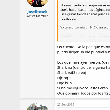
Normalmente las gangas así se suel
Suele haber bastantes páginas con 
joselitosek
En algunas tiendas físicas puedes
Active Member
rebajados.
Yo te aconsejaría un HJC o un scor
Suerte!, por cierto de paginas me 
Saludos Joselitosek!
Os cuento.. Yo la pag que esto
puedo llegar un dia puntual y ñ
V'sssss
Los que mire ayer fueron, (de 
Enviado desde mi SM-G920F medi
Shark rsi (dentro de la gama 
Shark rsif3 (creo)
Hjc hq 1
Hgc fs15
Si no me equivoco, estos eran.
Que opinais? Todos por los 120
25 Sep 2015