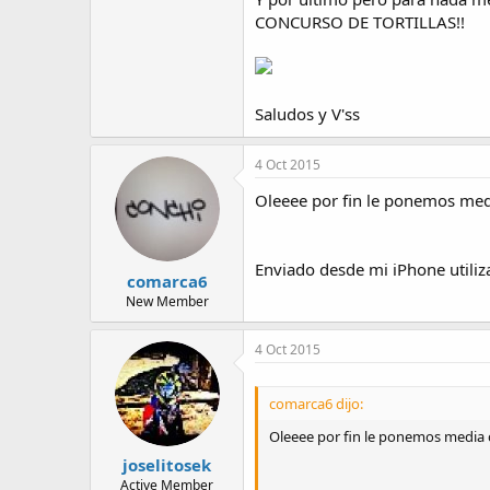
CONCURSO DE TORTILLAS!!
Saludos y V'ss
4 Oct 2015
Oleeee por fin le ponemos media 
Enviado desde mi iPhone utiliz
comarca6
New Member
4 Oct 2015
comarca6 dijo:
Oleeee por fin le ponemos media car
joselitosek
Active Member