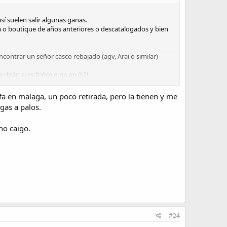
sí suelen salir algunas ganas.
da o boutique de años anteriores o descatalogados y bien
ncontrar un señor casco rebajado (agv, Arai o similar)
irán si es fiable o no en 0.2!
a en malaga, un poco retirada, pero la tienen y me
gas a palos.
no caigo.
#24