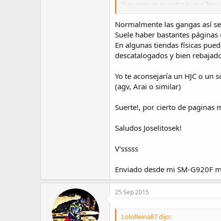
Si quereis os muestro lo que llev
Como siempre, gracias a todos y s
Normalmente las gangas así se s
Suele haber bastantes páginas c
En algunas tiendas físicas pued
descatalogados y bien rebajado
Yo te aconsejaría un HJC o un s
(agv, Arai o similar)
Suerte!, por cierto de paginas 
Saludos Joselitosek!
V'sssss
Enviado desde mi SM-G920F me
25 Sep 2015
LoloReina87 dijo: