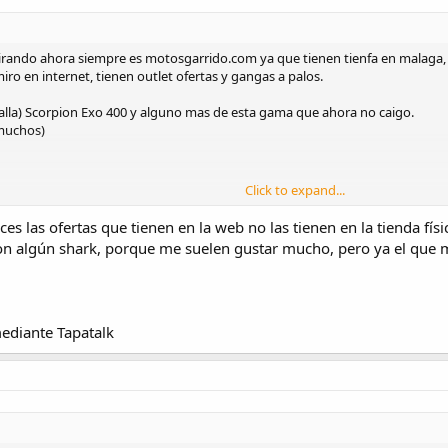
irando ahora siempre es motosgarrido.com ya que tienen tienfa en malaga, u
ro en internet, tienen outlet ofertas y gangas a palos.
talla) Scorpion Exo 400 y alguno mas de esta gama que ahora no caigo.
 muchos)
Click to expand...
€ algunos precio original de 300€.. (Shark y hjc)
 las ofertas que tienen en la web no las tienen en la tienda físi
on algún shark, porque me suelen gustar mucho, pero ya el que má
diante Tapatalk