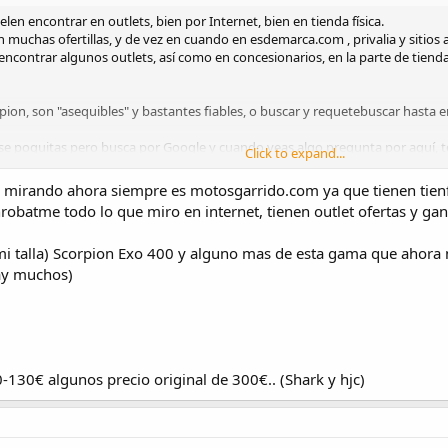
en encontrar en outlets, bien por Internet, bien en tienda física.
muchas ofertillas, y de vez en cuando en esdemarca.com , privalia y sitios a
 encontrar algunos outlets, así como en concesionarios, en la parte de tien
pion, son "asequibles" y bastantes fiables, o buscar y requetebuscar hasta e
se poquitas pero busca por Google y cuando veas algo pregunta por aquí, te d
Click to expand...
y mirando ahora siempre es motosgarrido.com ya que tienen tienf
robatme todo lo que miro en internet, tienen outlet ofertas y gan
mi talla) Scorpion Exo 400 y alguno mas de esta gama que ahora 
ante Tapatalk
hay muchos)
-130€ algunos precio original de 300€.. (Shark y hjc)