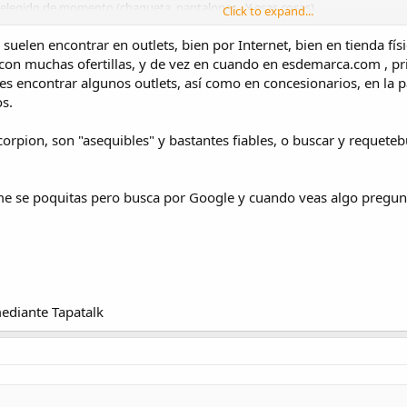
o elegido de momento (chaqueta, pantalones.. Y esas cosas).
Click to expand...
aludos!!!
uelen encontrar en outlets, bien por Internet, bien en tienda físi
on muchas ofertillas, y de vez en cuando en esdemarca.com , priva
es encontrar algunos outlets, así como en concesionarios, en la 
s.
corpion, son "asequibles" y bastantes fiables, o buscar y requet
me se poquitas pero busca por Google y cuando veas algo pregunta 
diante Tapatalk