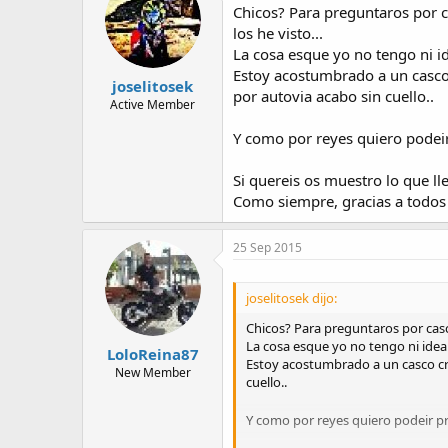
Chicos? Para preguntaros por 
los he visto...
La cosa esque yo no tengo ni id
Estoy acostumbrado a un casco 
joselitosek
por autovia acabo sin cuello..
Active Member
Y como por reyes quiero podeir
Si quereis os muestro lo que l
Como siempre, gracias a todos 
25 Sep 2015
joselitosek dijo:
Chicos? Para preguntaros por casc
La cosa esque yo no tengo ni idea 
LoloReina87
Estoy acostumbrado a un casco cre
New Member
cuello..
Y como por reyes quiero podeir pr