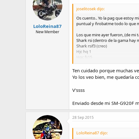
joselitosek dijo:
Os cuento.. Yo la pag que estoy m
puntual y ñrobatme todo lo que mi
LoloReina87
New Member
Los que mire ayer fueron, (de mi 
Shark rsi (dentro de la gama hay
Shark rsif3 (creo)
Hjc hq 1
Hgc fs15
Si no me equivoco, estos eran.
Que opinais? Todos por los 120-130
Ten cuidado porque muchas veces
Yo los veo bien, me quedaría c
V'ssss
Enviado desde mi SM-G920F me
28 Sep 2015
LoloReina87 dijo: