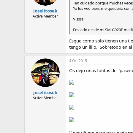
Ten cuidado porque muchas veces la
Yo los veo bien, me quedaría con 
joselitosek
Active Member
V'ssss
Enviado desde mi SM-G920F medi
Esque como solo tienen una tie
tengo un liiio.. Sobretodo en 
4 Oct 2015
Os dejo unas fotitos del 'paseit
joselitosek
Active Member
Y por ultimo pero para nada m