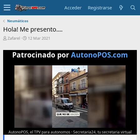
Acceder
Registrarse
Neumáticos
Hola! Me presento....
T
F
Zafarel
12 Mar 2021
e
e
m
c
Patrocinado por
AutonoPOS.com
a
h
i
a
n
d
i
e
c
i
i
n
a
i
d
c
o
i
o
AutonoPOS, el TPV para autonomos
·
Secretaria24, tu secretaria virtual