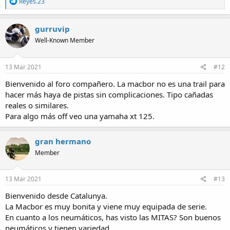
R
Reyes.23
e
a
c
gurruvip
t
Well-Known Member
i
o
n
s
13 Mar 2021
#12
:
Bienvenido al foro compañero. La macbor no es una trail para
hacer más haya de pistas sin complicaciones. Tipo cañadas
reales o similares.
Para algo más off veo una yamaha xt 125.
gran hermano
Member
13 Mar 2021
#13
Bienvenido desde Catalunya.
La Macbor es muy bonita y viene muy equipada de serie.
En cuanto a los neumáticos, has visto las MITAS? Son buenos
neumáticos y tienen variedad.