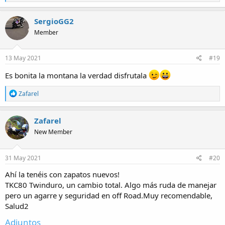
e
a
c
SergioGG2
t
Member
i
o
n
s
13 May 2021
#19
:
Es bonita la montana la verdad disfrutala
R
Zafarel
e
a
c
Zafarel
t
New Member
i
o
n
s
31 May 2021
#20
:
Ahí la tenéis con zapatos nuevos!
TKC80 Twinduro, un cambio total. Algo más ruda de manejar
pero un agarre y seguridad en off Road.Muy recomendable,
Salud2
Adjuntos