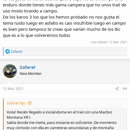
enduro donde tienes más gama campera que no unos trail de
uso mixto tirando a campo.
De los karoo 3 los que los hemos probado no nos gusta el
tema ruido luego en asfalto es casi insufrible luego en campo
es bien pero tampoco te creas que varían mucho de los tkc
que es a lo que volveremos todos
Last edited:
12 Mar 2021
R
Zafarel
e
a
c
Zafarel
t
New Member
i
o
n
s
12 Mar 2021
#4
:
Zafarel dijo:
Hola! Recién llegado e iniciándome en el trail con una Macbor
Montana XR1.
Sabía donde me metía, para iniciarse es suficiente. De momento
muy cómodo con ella en carreteras secundarias y de montaña