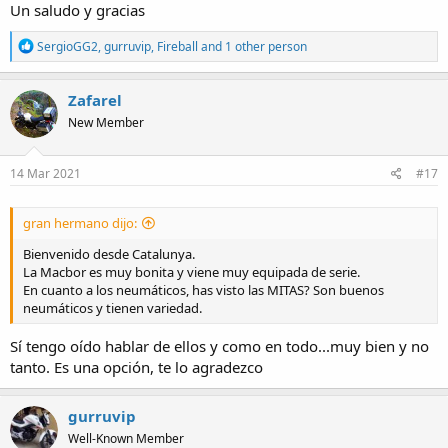
Un saludo y gracias
R
SergioGG2
,
gurruvip
,
Fireball
and 1 other person
e
a
c
Zafarel
t
New Member
i
o
n
s
14 Mar 2021
#17
:
gran hermano dijo:
Bienvenido desde Catalunya.
La Macbor es muy bonita y viene muy equipada de serie.
En cuanto a los neumáticos, has visto las MITAS? Son buenos
neumáticos y tienen variedad.
Sí tengo oído hablar de ellos y como en todo...muy bien y no
tanto. Es una opción, te lo agradezco
gurruvip
Well-Known Member