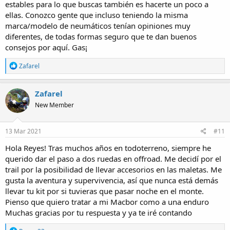
estables para lo que buscas también es hacerte un poco a
ellas. Conozco gente que incluso teniendo la misma
marca/modelo de neumáticos tenían opiniones muy
diferentes, de todas formas seguro que te dan buenos
consejos por aquí. Gas¡
R
Zafarel
e
a
c
Zafarel
t
New Member
i
o
n
s
13 Mar 2021
#11
:
Hola Reyes! Tras muchos años en todoterreno, siempre he
querido dar el paso a dos ruedas en offroad. Me decidí por el
trail por la posibilidad de llevar accesorios en las maletas. Me
gusta la aventura y supervivencia, así que nunca está demás
llevar tu kit por si tuvieras que pasar noche en el monte.
Pienso que quiero tratar a mi Macbor como a una enduro
Muchas gracias por tu respuesta y ya te iré contando