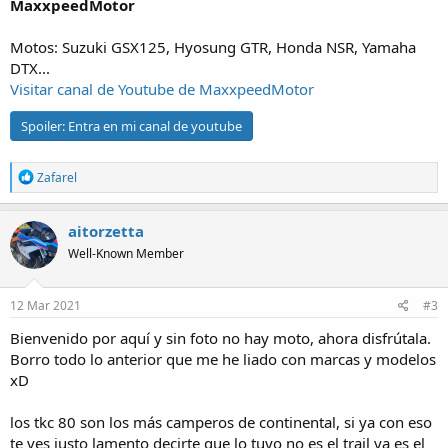
MaxxpeedMotor
Motos: Suzuki GSX125, Hyosung GTR, Honda NSR, Yamaha
DTX...
Visitar canal de Youtube de MaxxpeedMotor
Spoiler:
Entra en mi canal de youtube
R
Zafarel
e
a
c
aitorzetta
t
Well-Known Member
i
o
n
s
12 Mar 2021
#3
:
Bienvenido por aquí y sin foto no hay moto, ahora disfrútala.
Borro todo lo anterior que me he liado con marcas y modelos
xD
los tkc 80 son los más camperos de continental, si ya con eso
te ves justo lamento decirte que lo tuyo no es el trail ya es el