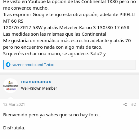
He visto en Youtube la opción de las Continental TK80 pero no
me convence mucho.
Tras exprimir Google tengo esta otra opción, adelante PIRELLI
MT 60 RS
120/70 ZR17 58W y atrás Metzeler Karoo 3 130/80 17 65R.
Las medidas son las mismas que las Continental
Me gustaría un neumático más estrecho adelante y atrás 70
pero no encuentro nada con algo más de taco.
Si queréis echar una mano, se agradece. Salu2 y
R
raizenenmoto
and
Tzitxo
e
a
c
manumanux
t
Well-Known Member
i
o
n
s
12 Mar 2021
#2
:
Bienvenido pero ya sabes que si no hay foto....
Disfrutala.