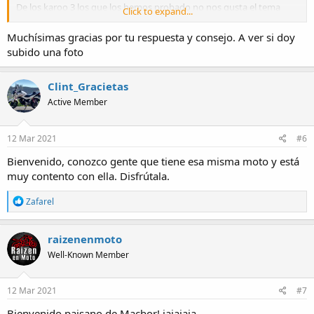
De los karoo 3 los que los hemos probado no nos gusta el tema
Click to expand...
ruido luego en asfalto es casi insufrible luego en campo es bien pero
tampoco te creas que varían mucho de los tkc que es a lo que
Muchísimas gracias por tu respuesta y consejo. A ver si doy
volveremos todos
subido una foto
Clint_Gracietas
Active Member
12 Mar 2021
#6
Bienvenido, conozco gente que tiene esa misma moto y está
muy contento con ella. Disfrútala.
R
Zafarel
e
a
c
raizenenmoto
t
Well-Known Member
i
o
n
s
12 Mar 2021
#7
:
Bienvenido paisano de Macbor! jajajaja