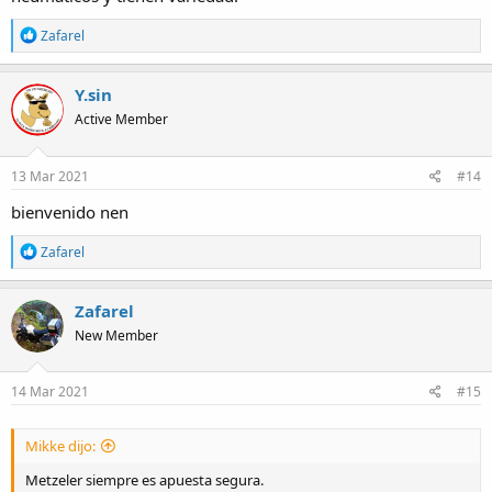
R
Zafarel
e
a
c
Y.sin
t
Active Member
i
o
n
s
13 Mar 2021
#14
:
bienvenido nen
R
Zafarel
e
a
c
Zafarel
t
New Member
i
o
n
s
14 Mar 2021
#15
:
Mikke dijo:
Metzeler siempre es apuesta segura.