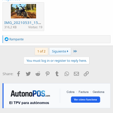
IMG_20210531_151950.jpg
316,2 KB
Visitas: 19
R
Rampante
e
a
c
Last
1 of 2
Siguiente
t
i
You must log in or register to reply here.
o
n
s
Facebook
Twitter
Reddit
Pinterest
Tumblr
WhatsApp
E-mail
Enlace
Share:
: