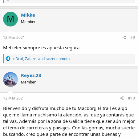
e
a
c
Mikke
M
t
Member
i
o
n
s
12 Mar 2021
#9
:
Metzeler siempre es apuesta segura.
R
LeDrof
,
Zafarel
and
raizenenmoto
e
a
c
Reyes.23
t
Member
i
o
n
s
12 Mar 2021
#10
:
Bienvenido y disfruta mucho de tu Macbor¡¡ El trail es algo
que me llama muchísimo la atención, así que ya contarás que
tal vas. Además por la zona de Galicia tiene que ser aún mejor
el tema de carreteras y paisajes. Con las gomas, mucha suerte
buscando, creo que a parte de encontrar unas buenas y