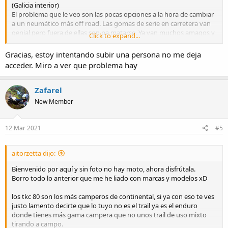
(Galicia interior)
El problema que le veo son las pocas opciones a la hora de cambiar
a un neumático más off road. Las gomas de serie en carretera van
genial pero fuera de ellas son pa matarse. Ya van muchos amagos y
Click to expand...
dos caídas "serias". Se barre de atrás a la mínima sin abrir mucho
gas.
Gracias, estoy intentando subir una persona no me deja
He visto en Youtube la opción de las Continental TK80 pero no me
acceder. Miro a ver que problema hay
convence mucho.
Tras exprimir Google tengo esta otra opción, adelante PIRELLI MT
60 RS
Zafarel
120/70 ZR17 58W y atrás Metzeler Karoo 3 130/80 17 65R. Las
New Member
medidas son las mismas que las Continental
Me gustaría un neumático más estrecho adelante y atrás 70 pero
no encuentro nada con algo más de taco.
12 Mar 2021
#5
Si queréis echar una mano, se agradece. Salu2 y
aitorzetta dijo:
Bienvenido por aquí y sin foto no hay moto, ahora disfrútala.
Borro todo lo anterior que me he liado con marcas y modelos xD
los tkc 80 son los más camperos de continental, si ya con eso te ves
justo lamento decirte que lo tuyo no es el trail ya es el enduro
donde tienes más gama campera que no unos trail de uso mixto
tirando a campo.