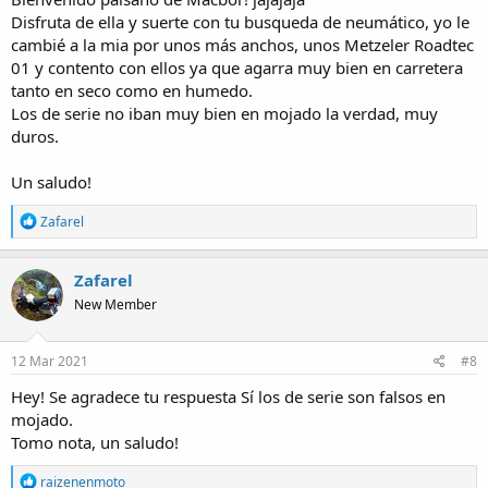
Disfruta de ella y suerte con tu busqueda de neumático, yo le
cambié a la mia por unos más anchos, unos Metzeler Roadtec
01 y contento con ellos ya que agarra muy bien en carretera
tanto en seco como en humedo.
Los de serie no iban muy bien en mojado la verdad, muy
duros.
Un saludo!
R
Zafarel
e
a
c
Zafarel
t
New Member
i
o
n
s
12 Mar 2021
#8
:
Hey! Se agradece tu respuesta Sí los de serie son falsos en
mojado.
Tomo nota, un saludo!
R
raizenenmoto