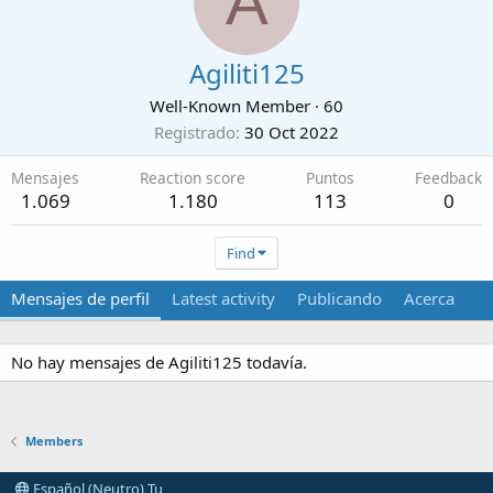
A
Agiliti125
Well-Known Member
·
60
Registrado
30 Oct 2022
Mensajes
Reaction score
Puntos
Feedback
1.069
1.180
113
0
Find
Mensajes de perfil
Latest activity
Publicando
Acerca
No hay mensajes de Agiliti125 todavía.
Members
Español (Neutro) Tu