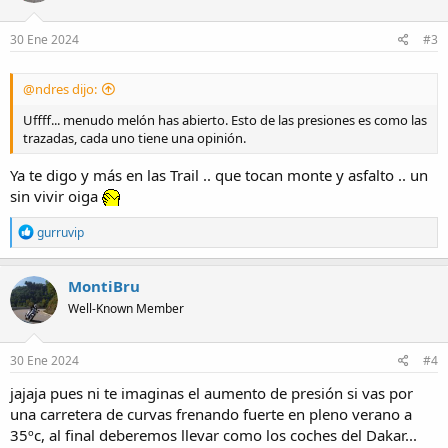
o
n
s
30 Ene 2024
#3
:
@ndres dijo:
Uffff... menudo melón has abierto. Esto de las presiones es como las
trazadas, cada uno tiene una opinión.
Ya te digo y más en las Trail .. que tocan monte y asfalto .. un
sin vivir oiga
R
gurruvip
e
a
c
MontiBru
t
Well-Known Member
i
o
n
s
30 Ene 2024
#4
:
jajaja pues ni te imaginas el aumento de presión si vas por
una carretera de curvas frenando fuerte en pleno verano a
35ºc, al final deberemos llevar como los coches del Dakar...