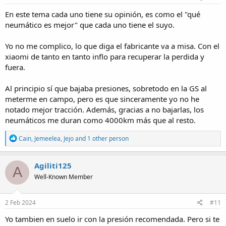
:
En este tema cada uno tiene su opinión, es como el "qué
neumático es mejor" que cada uno tiene el suyo.
Yo no me complico, lo que diga el fabricante va a misa. Con el
xiaomi de tanto en tanto inflo para recuperar la perdida y
fuera.
Al principio sí que bajaba presiones, sobretodo en la GS al
meterme en campo, pero es que sinceramente yo no he
notado mejor tracción. Además, gracias a no bajarlas, los
neumáticos me duran como 4000km más que al resto.
R
Cain
,
Jemeelea
,
Jejo
and 1 other person
e
a
c
Agiliti125
A
t
Well-Known Member
i
o
n
s
2 Feb 2024
#11
:
Yo tambien en suelo ir con la presión recomendada. Pero si te