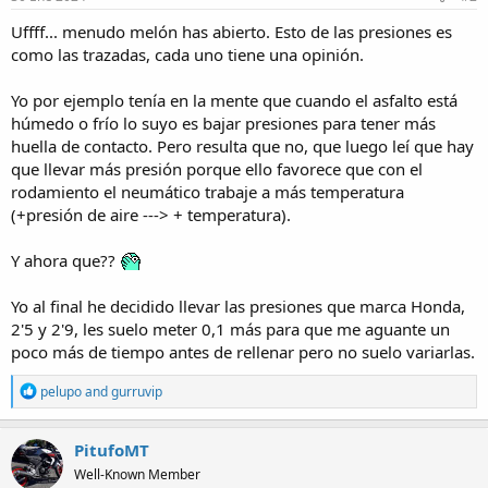
:
Uffff... menudo melón has abierto. Esto de las presiones es
como las trazadas, cada uno tiene una opinión.
Yo por ejemplo tenía en la mente que cuando el asfalto está
húmedo o frío lo suyo es bajar presiones para tener más
huella de contacto. Pero resulta que no, que luego leí que hay
que llevar más presión porque ello favorece que con el
rodamiento el neumático trabaje a más temperatura
(+presión de aire ---> + temperatura).
Y ahora que??
Yo al final he decidido llevar las presiones que marca Honda,
2'5 y 2'9, les suelo meter 0,1 más para que me aguante un
poco más de tiempo antes de rellenar pero no suelo variarlas.
R
pelupo
and
gurruvip
e
a
c
PitufoMT
t
Well-Known Member
i