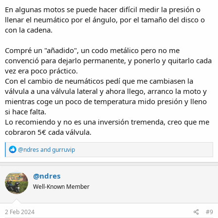
En algunas motos se puede hacer difícil medir la presión o
llenar el neumático por el ángulo, por el tamaño del disco o
con la cadena.
Compré un "añadido", un codo metálico pero no me
convenció para dejarlo permanente, y ponerlo y quitarlo cada
vez era poco práctico.
Con el cambio de neumáticos pedí que me cambiasen la
válvula a una válvula lateral y ahora llego, arranco la moto y
mientras coge un poco de temperatura mido presión y lleno
si hace falta.
Lo recomiendo y no es una inversión tremenda, creo que me
cobraron 5€ cada válvula.
R
@ndres
and
gurruvip
e
a
c
@ndres
t
Well-Known Member
i
o
n
s
2 Feb 2024
#9