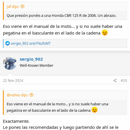
Jaf dijo:
Que presión ponéis a una Honda CBR 125 R de 2006. Un abrazo.
Eso viene en el manual de la moto... y si no suele haber una
pegatina en el basculante en el lado de la cadena
R
sergio_902
and
PitufoMT
e
a
c
sergio_902
t
Well-Known Member
i
o
n
s
22 Nov 2024
#20
:
@ndres dijo:
Eso viene en el manual de la moto... y si no suele haber una
pegatina en el basculante en el lado de la cadena
Exactamente.
Le pones las recomendadas y luego partiendo de ahí se le