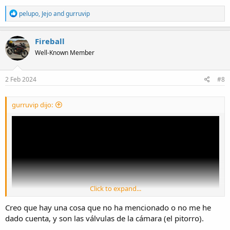
R
pelupo
,
Jejo
and
gurruvip
e
a
c
Fireball
t
Well-Known Member
i
o
n
s
2 Feb 2024
#8
:
gurruvip dijo:
Click to expand...
Creo que hay una cosa que no ha mencionado o no me he
dado cuenta, y son las válvulas de la cámara (el pitorro).