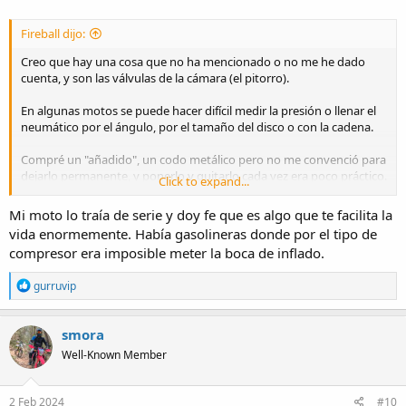
:
Fireball dijo:
Creo que hay una cosa que no ha mencionado o no me he dado
cuenta, y son las válvulas de la cámara (el pitorro).
En algunas motos se puede hacer difícil medir la presión o llenar el
neumático por el ángulo, por el tamaño del disco o con la cadena.
Compré un "añadido", un codo metálico pero no me convenció para
dejarlo permanente, y ponerlo y quitarlo cada vez era poco práctico.
Click to expand...
Con el cambio de neumáticos pedí que me cambiasen la válvula a
una válvula lateral y ahora llego, arranco la moto y mientras coge
Mi moto lo traía de serie y doy fe que es algo que te facilita la
un poco de temperatura mido presión y lleno si hace falta.
vida enormemente. Había gasolineras donde por el tipo de
Lo recomiendo y no es una inversión tremenda, creo que me
compresor era imposible meter la boca de inflado.
cobraron 5€ cada válvula.
R
gurruvip
e
a
c
smora
t
Well-Known Member
i
o
n
s
2 Feb 2024
#10