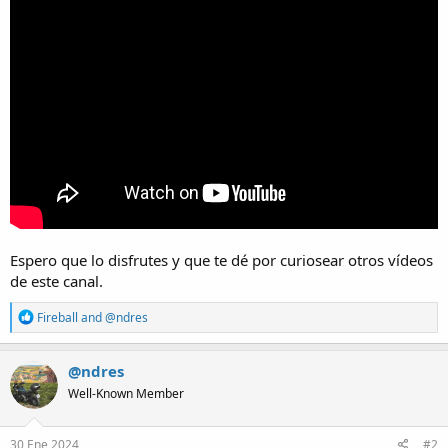
Espero que lo disfrutes y que te dé por curiosear otros vídeos
de este canal.
R
Fireball
and
@ndres
e
a
c
@ndres
t
Well-Known Member
i
o
n
s
30 Ene 2024
#2