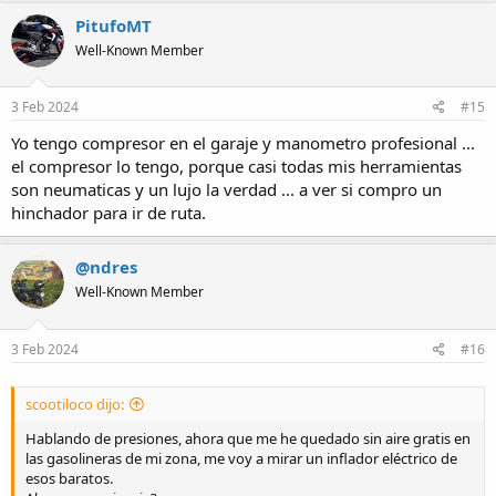
c
PitufoMT
t
Well-Known Member
i
o
n
s
3 Feb 2024
#15
:
Yo tengo compresor en el garaje y manometro profesional ...
el compresor lo tengo, porque casi todas mis herramientas
son neumaticas y un lujo la verdad ... a ver si compro un
hinchador para ir de ruta.
@ndres
Well-Known Member
3 Feb 2024
#16
scootiloco dijo:
Hablando de presiones, ahora que me he quedado sin aire gratis en
las gasolineras de mi zona, me voy a mirar un inflador eléctrico de
esos baratos.