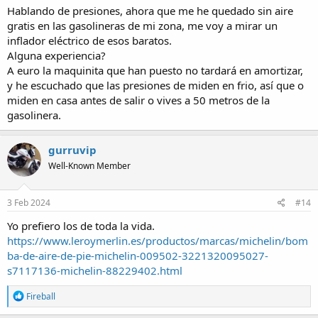
Hablando de presiones, ahora que me he quedado sin aire
gratis en las gasolineras de mi zona, me voy a mirar un
inflador eléctrico de esos baratos.
Alguna experiencia?
A euro la maquinita que han puesto no tardará en amortizar,
y he escuchado que las presiones de miden en frio, así que o
miden en casa antes de salir o vives a 50 metros de la
gasolinera.
gurruvip
Well-Known Member
3 Feb 2024
#14
Yo prefiero los de toda la vida.
https://www.leroymerlin.es/productos/marcas/michelin/bom
ba-de-aire-de-pie-michelin-009502-3221320095027-
s7117136-michelin-88229402.html
R
Fireball
e
a