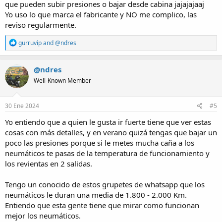
que pueden subir presiones o bajar desde cabina jajajajaaj
Yo uso lo que marca el fabricante y NO me complico, las
reviso regularmente.
R
gurruvip
and
@ndres
e
a
c
@ndres
t
Well-Known Member
i
o
n
s
30 Ene 2024
#5
:
Yo entiendo que a quien le gusta ir fuerte tiene que ver estas
cosas con más detalles, y en verano quizá tengas que bajar un
poco las presiones porque si le metes mucha caña a los
neumáticos te pasas de la temperatura de funcionamiento y
los revientas en 2 salidas.
Tengo un conocido de estos grupetes de whatsapp que los
neumáticos le duran una media de 1.800 - 2.000 Km.
Entiendo que esta gente tiene que mirar como funcionan
mejor los neumáticos.