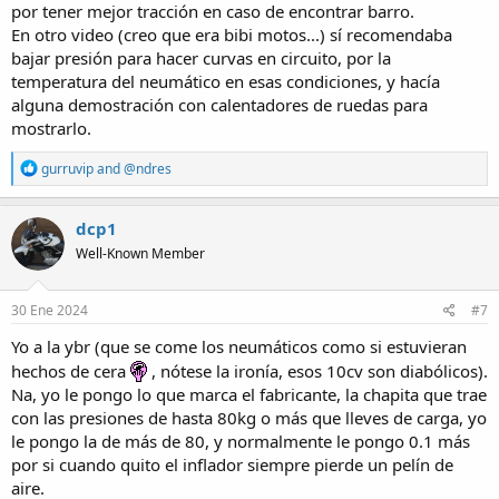
por tener mejor tracción en caso de encontrar barro.
En otro video (creo que era bibi motos...) sí recomendaba
bajar presión para hacer curvas en circuito, por la
temperatura del neumático en esas condiciones, y hacía
alguna demostración con calentadores de ruedas para
mostrarlo.
R
gurruvip
and
@ndres
e
a
c
dcp1
t
Well-Known Member
i
o
n
s
30 Ene 2024
#7
:
Yo a la ybr (que se come los neumáticos como si estuvieran
hechos de cera
, nótese la ironía, esos 10cv son diabólicos).
Na, yo le pongo lo que marca el fabricante, la chapita que trae
con las presiones de hasta 80kg o más que lleves de carga, yo
le pongo la de más de 80, y normalmente le pongo 0.1 más
por si cuando quito el inflador siempre pierde un pelín de
aire.