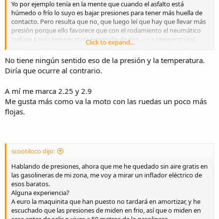
Yo por ejemplo tenía en la mente que cuando el asfalto está
húmedo o frío lo suyo es bajar presiones para tener más huella de
contacto. Pero resulta que no, que luego leí que hay que llevar más
presión porque ello favorece que con el rodamiento el neumático
trabaje a más temperatura (+presión de aire ---> + temperatura).
Click to expand...
Y ahora que??
No tiene ningún sentido eso de la presión y la temperatura.
Diría que ocurre al contrario.
Yo al final he decidido llevar las presiones que marca Honda, 2'5 y
2'9, les suelo meter 0,1 más para que me aguante un poco más de
A mí me marca 2.25 y 2.9
tiempo antes de rellenar pero no suelo variarlas.
Me gusta más como va la moto con las ruedas un poco más
flojas.
scootiloco dijo:
Hablando de presiones, ahora que me he quedado sin aire gratis en
las gasolineras de mi zona, me voy a mirar un inflador eléctrico de
esos baratos.
Alguna experiencia?
A euro la maquinita que han puesto no tardará en amortizar, y he
escuchado que las presiones de miden en frio, así que o miden en
casa antes de salir o vives a 50 metros de la gasolinera.