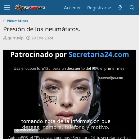
Acceder
Registrarse
Neumáticos
Presión de los neumáticos.
T
F
gurruvip
29 Ene 2024
e
e
m
c
Patrocinado por
Secretaria24.com
a
h
i
a
n
d
Usa el cupon foro125, para un descuento del 90% el primer mes!
i
e
c
i
i
n
a
i
d
c
o
i
o
AutonoPOS, el TPV para autonomos
·
Secretaria24, tu secretaria virtual