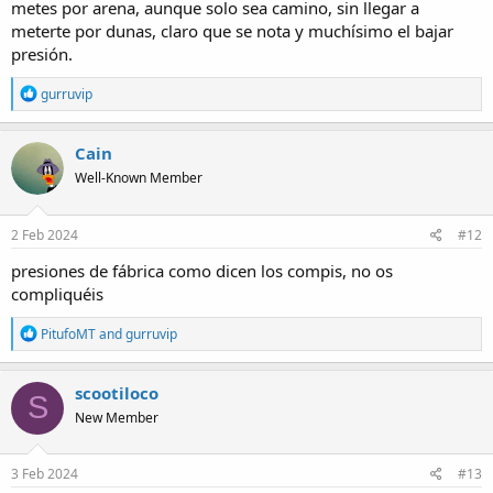
metes por arena, aunque solo sea camino, sin llegar a
meterte por dunas, claro que se nota y muchísimo el bajar
presión.
R
gurruvip
e
a
c
Cain
t
Well-Known Member
i
o
n
s
2 Feb 2024
#12
:
presiones de fábrica como dicen los compis, no os
compliquéis
R
PitufoMT
and
gurruvip
e
a
c
scootiloco
S
t
New Member
i
o
n
s
3 Feb 2024
#13
: